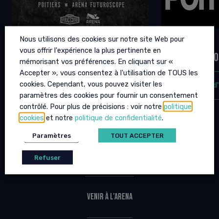
URBAN CORNER 2
BIGFLO &
Nous utilisons des cookies sur notre site Web pour
vous offrir l'expérience la plus pertinente en
12 SEPTEMBRE 2026 - 19H00
02 OCTOBRE 20
mémorisant vos préférences. En cliquant sur «
Accepter », vous consentez à l'utilisation de TOUS les
cookies. Cependant, vous pouvez visiter les
plus d'infos
plus d
paramètres des cookies pour fournir un consentement
contrôlé. Pour plus de précisions : voir notre
politique
cookies
et notre
politique de confidentialité
.
Paramètres
TOUT ACCEPTER
Infos pratiques
Refuser
Venir à l’Arena