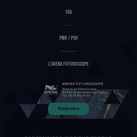
FAQ
PMR / PSH
L’Arena Futuroscope
ARENA FUTUROSCOPE
Avenue du Futuroscope
86360 Chasseneuil-du-Poitou
Tel. 05 79 86 01 06
Itinéraire