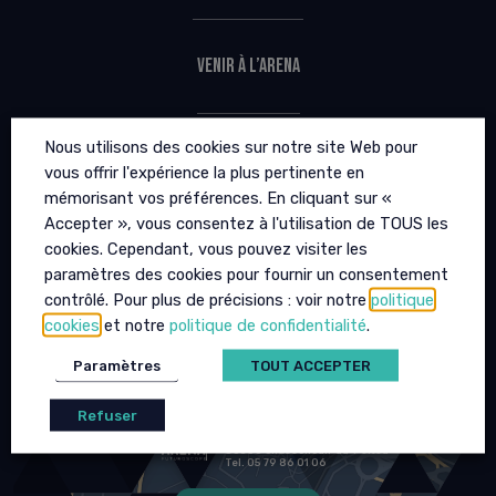
Venir à l’Arena
Nous utilisons des cookies sur notre site Web pour
FAQ
vous offrir l'expérience la plus pertinente en
mémorisant vos préférences. En cliquant sur «
Accepter », vous consentez à l'utilisation de TOUS les
cookies. Cependant, vous pouvez visiter les
PMR / PSH
paramètres des cookies pour fournir un consentement
contrôlé. Pour plus de précisions : voir notre
politique
cookies
et notre
politique de confidentialité
.
L’Arena Futuroscope
Paramètres
TOUT ACCEPTER
Refuser
ARENA FUTUROSCOPE
Avenue du Futuroscope
86360 Chasseneuil-du-Poitou
Tel. 05 79 86 01 06