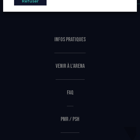
Refuser
Infos pratiques
Venir à l’Arena
FAQ
PMR / PSH