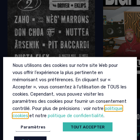
Nous utilisons des cookies sur notre site Web pour
vous offrir l'expérience la plus pertinente en
mémorisant vos préférences. En cliquant sur «
Accepter », vous consentez à l'utilisation de TOUS les
cookies. Cependant, vous pouvez visiter les
paramètres des cookies pour fournir un consentement
URBAN CORNER 2
BIGFLO &
contrôlé. Pour plus de précisions : voir notre
politique
cookies
et notre
politique de confidentialité
.
12 SEPTEMBRE 2026 - 19H00
02 OCTOBRE 20
Paramètres
TOUT ACCEPTER
plus d'infos
plus d