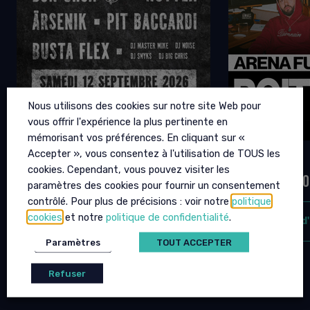
Nous utilisons des cookies sur notre site Web pour
vous offrir l'expérience la plus pertinente en
mémorisant vos préférences. En cliquant sur «
Accepter », vous consentez à l'utilisation de TOUS les
URBAN CORNER 2
BIGFLO &
cookies. Cependant, vous pouvez visiter les
12 SEPTEMBRE 2026 - 19H00
02 OCTOBRE 20
paramètres des cookies pour fournir un consentement
contrôlé. Pour plus de précisions : voir notre
politique
cookies
et notre
politique de confidentialité
.
plus d'infos
plus d
Paramètres
TOUT ACCEPTER
Refuser