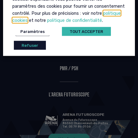
paramètres des cookies pour fournir un consentement
contrôlé. Pour plus de précisions : voir notre
politique
Venir à l’Arena
cookies
et notre
politique de confidentialité
.
Paramètres
TOUT ACCEPTER
FAQ
Refuser
PMR / PSH
L’Arena Futuroscope
ARENA FUTUROSCOPE
Avenue du Futuroscope
86360 Chasseneuil-du-Poitou
Tel. 05 79 86 01 06