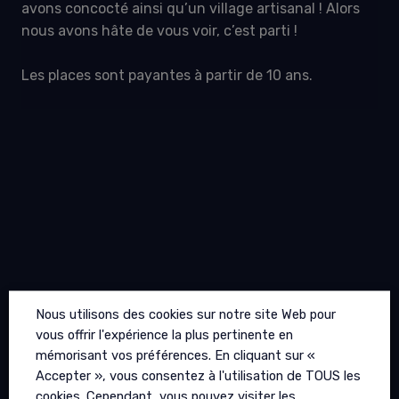
avons concocté ainsi qu’un village artisanal ! Alors
nous avons hâte de vous voir, c’est parti !
Les places sont payantes à partir de 10 ans.
Nous utilisons des cookies sur notre site Web pour
vous offrir l'expérience la plus pertinente en
mémorisant vos préférences. En cliquant sur «
Infos pratiques
Accepter », vous consentez à l'utilisation de TOUS les
cookies. Cependant, vous pouvez visiter les