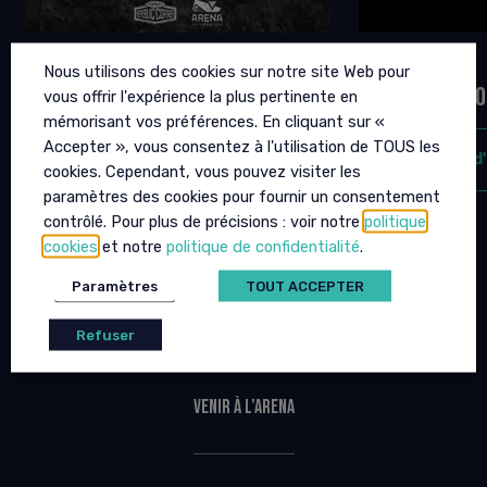
URBAN CORNER 2
BIGFLO &
Nous utilisons des cookies sur notre site Web pour
12 SEPTEMBRE 2026 - 19H00
02 OCTOBRE 20
vous offrir l'expérience la plus pertinente en
mémorisant vos préférences. En cliquant sur «
Accepter », vous consentez à l'utilisation de TOUS les
plus d'infos
plus d
cookies. Cependant, vous pouvez visiter les
paramètres des cookies pour fournir un consentement
contrôlé. Pour plus de précisions : voir notre
politique
cookies
et notre
politique de confidentialité
.
Paramètres
TOUT ACCEPTER
Infos pratiques
Refuser
Venir à l’Arena