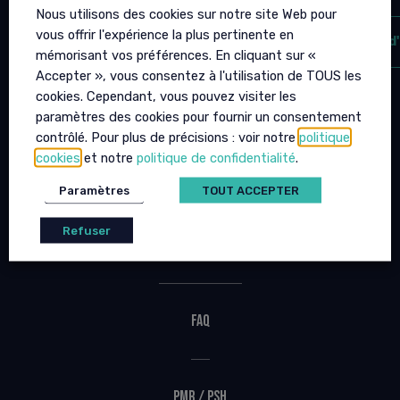
Nous utilisons des cookies sur notre site Web pour
vous offrir l'expérience la plus pertinente en
plus d'infos
plus d
mémorisant vos préférences. En cliquant sur «
Accepter », vous consentez à l'utilisation de TOUS les
cookies. Cependant, vous pouvez visiter les
paramètres des cookies pour fournir un consentement
contrôlé. Pour plus de précisions : voir notre
politique
cookies
et notre
politique de confidentialité
.
Infos pratiques
Paramètres
TOUT ACCEPTER
Refuser
Venir à l’Arena
FAQ
PMR / PSH