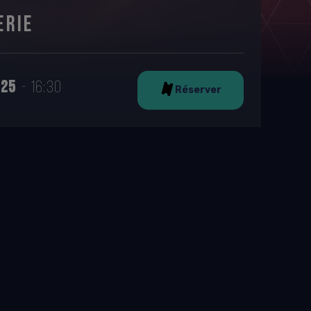
ERIE
025
16:30
Réserver