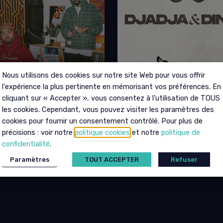
Nous utilisons des cookies sur notre site Web pour vous offrir
l'expérience la plus pertinente en mémorisant vos préférences. En
cliquant sur « Accepter », vous consentez à l'utilisation de TOUS
les cookies. Cependant, vous pouvez visiter les paramètres des
cookies pour fournir un consentement contrôlé. Pour plus de
précisions : voir notre
politique cookies
et notre
politique de
O & OLI
DJADJA & DINAZ
confidentialité
.
Paramètres
TOUT ACCEPTER
Refuser
BRE 2026 - 20H00
08 OCTOBRE 2026 - 20H00