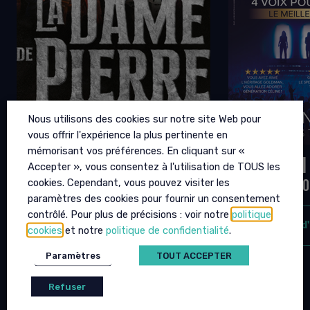
Nous utilisons des cookies sur notre site Web pour
vous offrir l'expérience la plus pertinente en
mémorisant vos préférences. En cliquant sur «
LA DAME DE PIERRE
GENERATI
Accepter », vous consentez à l'utilisation de TOUS les
cookies. Cependant, vous pouvez visiter les
25 SEPTEMBRE 2026 - 20H00
09 OCTOBRE 20
paramètres des cookies pour fournir un consentement
contrôlé. Pour plus de précisions : voir notre
politique
plus d'infos
plus d
cookies
et notre
politique de confidentialité
.
Paramètres
TOUT ACCEPTER
Refuser