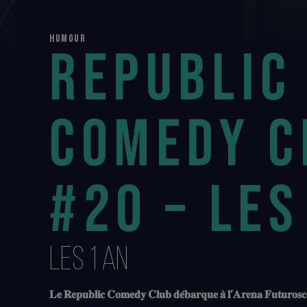
HUMOUR
REPUBLIC
COMEDY C
#20 – LES
LES 1 AN
𝐋𝐞 𝐑𝐞𝐩𝐮𝐛𝐥𝐢𝐜 𝐂𝐨𝐦𝐞𝐝𝐲 𝐂𝐥𝐮𝐛 𝐝𝐞́𝐛𝐚𝐫𝐪𝐮𝐞 𝐚̀ 𝐥’𝐀𝐫𝐞𝐧𝐚 𝐅𝐮𝐭𝐮𝐫𝐨𝐬