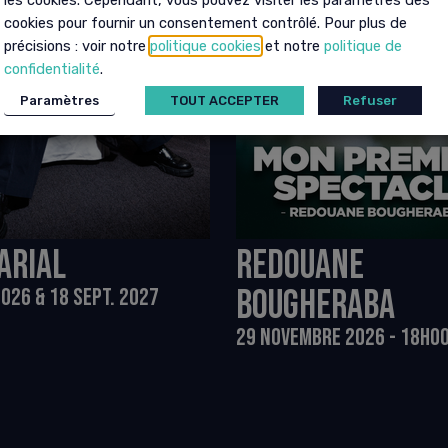
les cookies. Cependant, vous pouvez visiter les paramètres des
cookies pour fournir un consentement contrôlé. Pour plus de
précisions : voir notre
politique cookies
et notre
politique de
confidentialité
.
Paramètres
TOUT ACCEPTER
Refuser
ARIAL
REDOUANE
BOUGHERABA
2026 & 18 SEPT. 2027
29 NOVEMBRE 2026 - 18H0