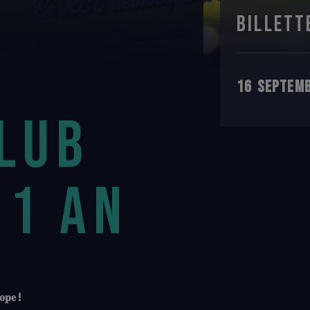
BILLETT
16
SEPTEM
LUB
 1 AN
𝐨𝐩𝐞 !